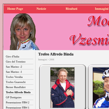
Home Page
Notizie
Risultati
Immagini
Trofeo Alfredo Binda
Giro d'Italia
Immagini > 2006
Giro del Trentino
San Marino -2
San Marino -1
Trofeo Versilia
Trofeo Guareschi
Berner Rundfahrt
Trofeo Alfredo Binda
GP Dottignies
Presentazione FRW-2
Presentazione FRW-1